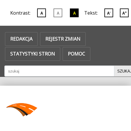
Biuletyn
Kontrast:
Tekst:
-
+
Zmień
Zmień
Zmień
A
A
A
A
A
Informacji
kontrast
kontrast
kontrast
Publicznej
na
na
na
REDAKCJA
REJESTR ZMIAN
wersję
wersję
wersję
podstawową
czarno-
czarno-
STATYSTYKI STRON
POMOC
białą
żółtą
Szukaj
SZUKA