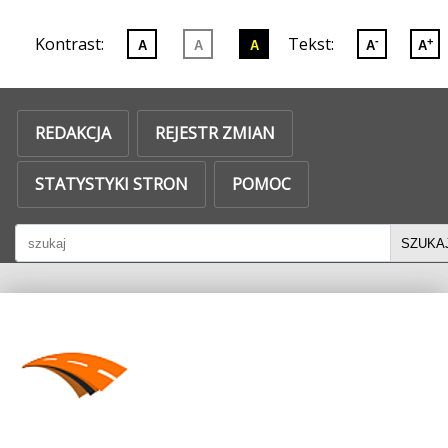
Dostęp
Kontrast:
Tekst:
-
+
Zmień
Zmień
Zmień
A
A
A
A
A
do
kontrast
kontrast
kontrast
informacji
na
na
na
REDAKCJA
REJESTR ZMIAN
wersję
wersję
wersję
publicznej
podstawową
czarno-
czarno-
nieudostepnionej
STATYSTYKI STRON
POMOC
białą
żółtą
w
Szukaj
SZUKA
BIP
-
Biuletyn
Informacji